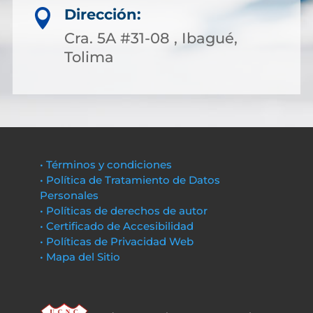
Dirección:

Cra. 5A #31-08 , Ibagué,
Tolima
• Términos y condiciones
• Política de Tratamiento de Datos
Personales
• Políticas de derechos de autor
• Certificado de Accesibilidad
• Políticas de Privacidad Web
• Mapa del Sitio