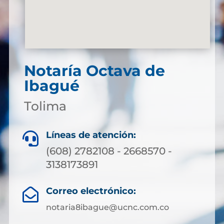
Notaría Octava de
Ibagué
Tolima
Líneas de atención:

(608) 2782108 - 2668570 -
3138173891
Correo electrónico:

notaria8ibague@ucnc.com.co