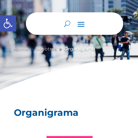
Abrir barra de herramientas
Home
Nosotros
Organigrama
9
9
Organigrama