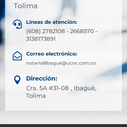
Tolima
Líneas de atención:

(608) 2782108 - 2668570 -
3138173891
Correo electrónico:

notaria8ibague@ucnc.com.co
Dirección:

Cra. 5A #31-08 , Ibagué,
Tolima