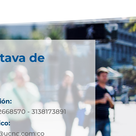
tava de
ión:
2668570 - 3138173891
ico:
@ucnc.com.co