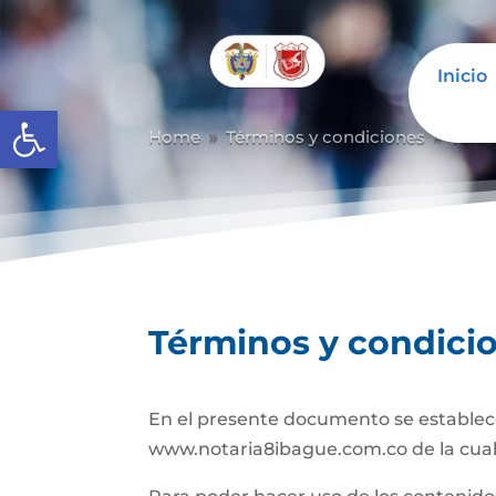
Inicio
Abrir barra de herramientas
Home
Términos y condiciones
Térm
9
9
Términos y condici
En el presente documento se establece
www.notaria8ibague.com.co de la cual