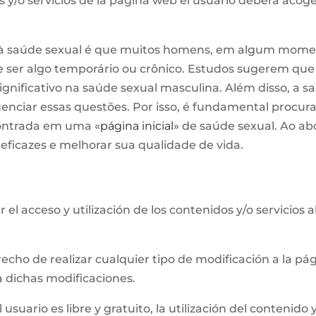
 y/o servicios de la página web el usuario deberá acog
 à saúde sexual é que muitos homens, em algum mome
e ser algo temporário ou crônico. Estudos sugerem que 
ficativo na saúde sexual masculina. Além disso, a saú
uenciar essas questões. Por isso, é fundamental procur
contrada em uma «
página inicial
» de saúde sexual. Ao ab
ficazes e melhorar sua qualidade de vida.
el acceso y utilización de los contenidos y/o servicios 
recho de realizar cualquier tipo de modificación a la 
a dichas modificaciones.
usuario es libre y gratuito, la utilización del contenido y