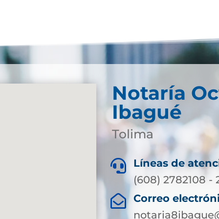
Notaría Oc
Ibagué
Tolima
Líneas de atenc

(608) 2782108 - 
Correo electrón

notaria8ibague