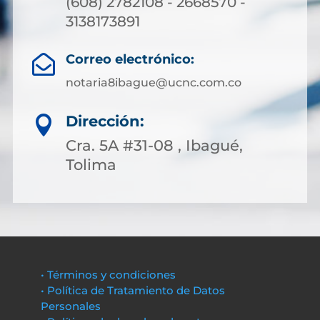
(608) 2782108 - 2668570 -
3138173891
Correo electrónico:

notaria8ibague@ucnc.com.co
Dirección:

Cra. 5A #31-08 , Ibagué,
Tolima
• Términos y condiciones
• Política de Tratamiento de Datos
Personales