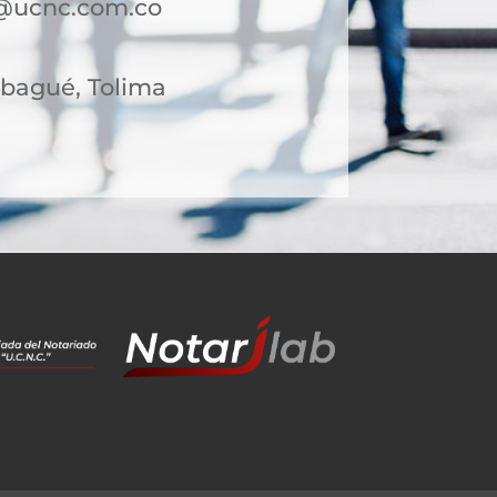
@ucnc.com.co
 Ibagué, Tolima