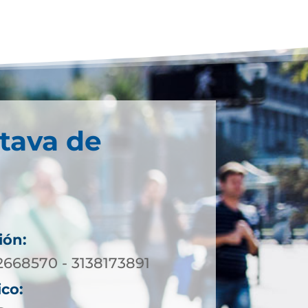
tava de
ión:
2668570 - 3138173891
ico: