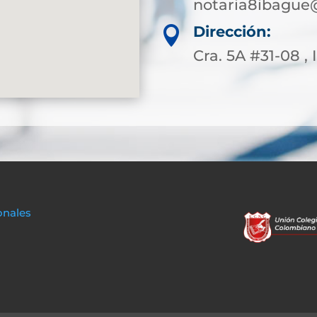
notaria8ibague
Dirección:

Cra. 5A #31-08 ,
onales