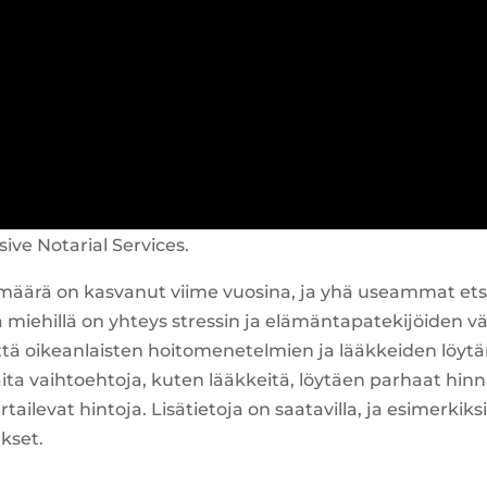
sive Notarial Services.
 määrä on kasvanut viime vuosina, ja yhä useammat ets
 miehillä on yhteys stressin ja elämäntapatekijöiden väl
että oikeanlaisten hoitomenetelmien ja lääkkeiden löyt
ita vaihtoehtoja, kuten lääkkeitä, löytäen parhaat hinn
ilevat hintoja. Lisätietoja on saatavilla, ja esimerkiksi
ukset.