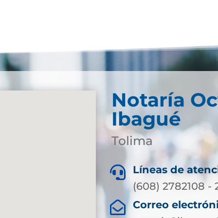
Notaría Oc
Ibagué
Tolima
Líneas de atenc

(608) 2782108 - 
Correo electrón
