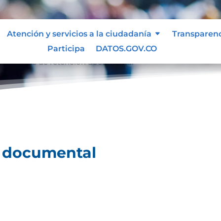
Atención y servicios a la ciudadanía
Transparen
Participa
DATOS.GOV.CO
l
Tablas de retención documental
9
n documental