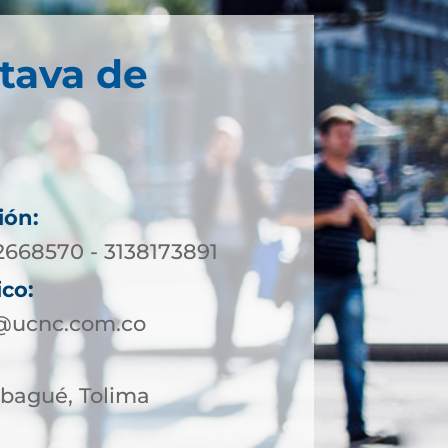
tava de
ión:
2668570 - 3138173891
ico:
@ucnc.com.co
 Ibagué, Tolima