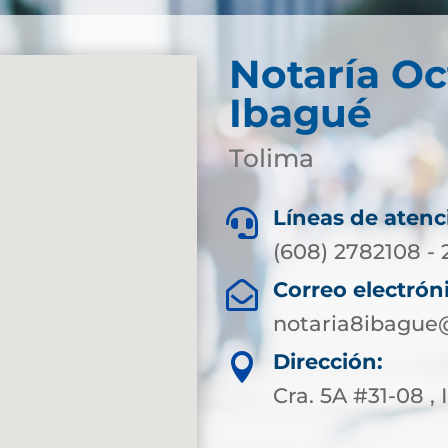
Notaría Oc
Ibagué
Tolima
Líneas de atenc

(608) 2782108 - 
Correo electrón

notaria8ibague
Dirección:

Cra. 5A #31-08 ,