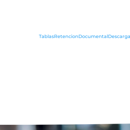
TablasRetencionDocumental
Descarg