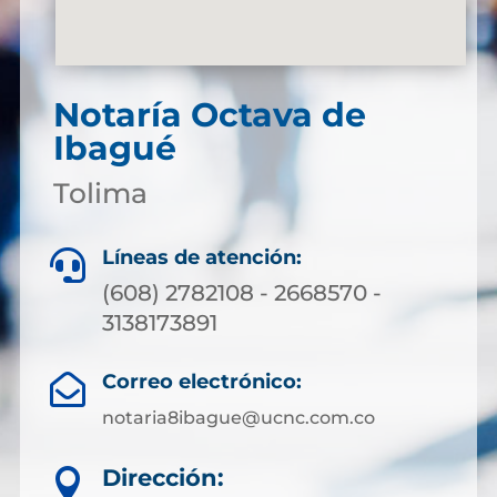
Notaría Octava de
Ibagué
Tolima
Líneas de atención:

(608) 2782108 - 2668570 -
3138173891
Correo electrónico:

notaria8ibague@ucnc.com.co
Dirección:
