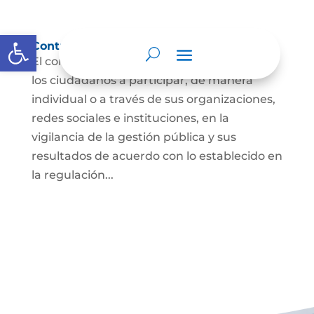
Abrir barra de herramientas
Control social
El control social es el derecho y el deber de
los ciudadanos a participar, de manera
individual o a través de sus organizaciones,
redes sociales e instituciones, en la
vigilancia de la gestión pública y sus
resultados de acuerdo con lo establecido en
la regulación...