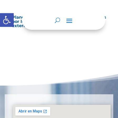
Abrir barra de herramientas
Planes de Mejoramiento vigentes exigidos
por los entes de control o auditoría
externos o internos.