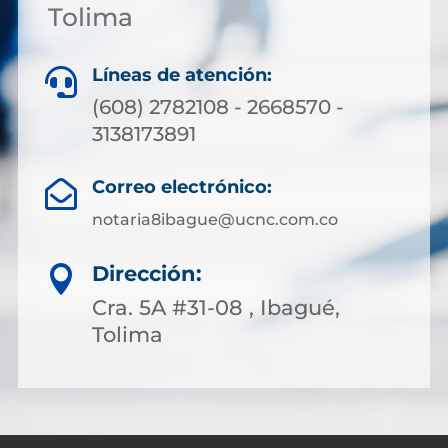
Tolima
Líneas de atención:

(608) 2782108 - 2668570 -
3138173891
Correo electrónico:

notaria8ibague@ucnc.com.co
Dirección:

Cra. 5A #31-08 , Ibagué,
Tolima