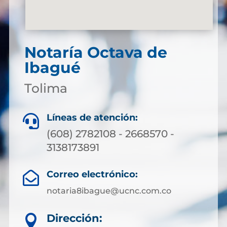
Notaría Octava de
Ibagué
Tolima
Líneas de atención:

(608) 2782108 - 2668570 -
3138173891
Correo electrónico:

notaria8ibague@ucnc.com.co
Dirección:
