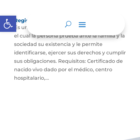
Abrir barra de herramientas
Registro Civil de Nacimiento
Es un documento indispensable mediante
el cual la persona prueba ante la familia y la
sociedad su existencia y le permite
identificarse, ejercer sus derechos y cumplir
sus obligaciones. Requisitos: Certificado de
nacido vivo dado por el médico, centro
hospitalario,...